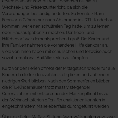
ersten Halbjahr 2021 oft von Lockdown bis hin zu
Wechsel- und Präsenzunterricht, da sich die
Verordnungen beständig änderten. So konnte z.B. im
Februar in Gifhorn nur nach Absprache ins RTL-Kinderhaus
kommen, wer einen schulfreien Tag hatte, um zu lernen
oder Hausaufgaben zu machen. Der Rede- und
Hilfebedarf war dementsprechend groß. Die Kinder und
ihre Familien nahmen die vorhandene Hilfe dankbar an,
viele von ihnen haben mit schulischen und teilweise auch
sozial- emotional Auffälligkeiten zu kämpfen.
Kurz vor den Ferien öffnete der Mittagstisch wieder für alle
Kinder, da die Inzidenzzahlen stetig fielen und auf einem
niedrigen Wert blieben. Nach den Sommerferien blieben
die RTL-Kinderhäuser trotz massiv steigender
Coronazahlen mit entsprechender Maskenpflicht bis zu
den Weihnachtsferien offen. Ferienaktionen konnten in
eingeschränktem Maße ebenfalls durchgeführt werden.
Über die Peter-Maffay-Stiftung (w4h-25) konnten 2021 zwei