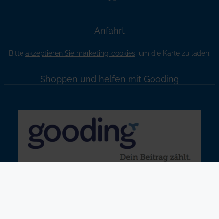
Anfahrt
Bitte
akzeptieren Sie marketing-cookies
, um die Karte zu laden.
Shoppen und helfen mit Gooding
Copyright © 2026 Volksbank BRAWO Stiftung
Barrierefreiheit
|
Impressum
|
Datenschutz
|
Satzung