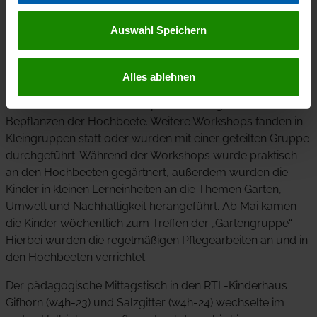
Im Projekt w4h-09 – Umweltbildung für Heidbergkids
Auswahl Speichern
haben die ursprünglich als Ferienworkshops für eine
ganze Gruppe geplanten Termine zum Start des
Umweltprojektes aufgrund der Corona-Pandemie an drei
Alles ablehnen
Tagen als halbstündige Einzeltermine stattgefunden,
ebenso die beiden Workshops zum Anlegen und
Bepflanzen der Hochbeete. Weitere Workshops fanden in
Kleingruppen statt oder wurden mit einer geteilten Gruppe
durchgeführt. Während der Workshops wurde praktisch
an den Hochbeeten gegärtnert, außerdem wurden die
Kinder in kleinen Lerneinheiten an die Themen Garten,
Umwelt und Nachhaltigkeit herangeführt. Ab Mai kamen
die Kinder wöchentlich zum Treffen der „Gartengruppe“.
Hierbei wurden die regelmäßigen Pflegearbeiten an und in
den Hochbeeten verrichtet.
Der pädagogische Mittagstisch in den RTL-Kinderhaus
Gifhorn (w4h-23) und Salzgitter (w4h-24) wechselte im