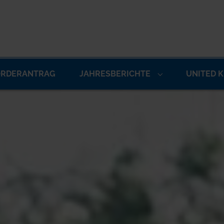
ÖRDERANTRAG
JAHRESBERICHTE
UNITED 
 FOR "STIFTUNG"
SUBMENU FOR "