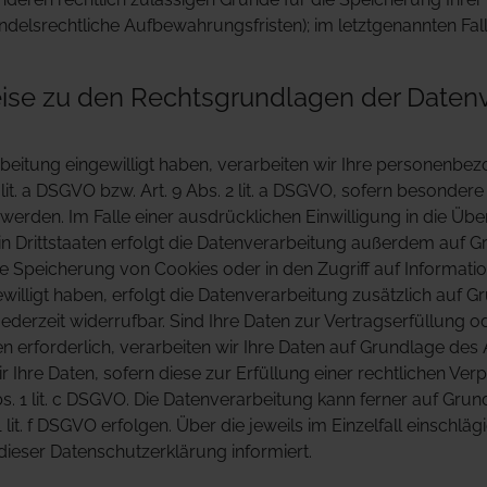
andelsrechtliche Aufbewahrungsfristen); im letztgenannten Fal
se zu den Rechtsgrundlagen der Datenv
rbeitung eingewilligt haben, verarbeiten wir Ihre personenbe
 lit. a DSGVO bzw. Art. 9 Abs. 2 lit. a DSGVO, sofern besonder
werden. Im Falle einer ausdrücklichen Einwilligung in die Üb
 Drittstaaten erfolgt die Datenverarbeitung außerdem auf Gr
die Speicherung von Cookies oder in den Zugriff auf Information
ewilligt haben, erfolgt die Datenverarbeitung zusätzlich auf G
 jederzeit widerrufbar. Sind Ihre Daten zur Vertragserfüllung
erforderlich, verarbeiten wir Ihre Daten auf Grundlage des Ar
 Ihre Daten, sofern diese zur Erfüllung einer rechtlichen Verp
s. 1 lit. c DSGVO. Die Datenverarbeitung kann ferner auf Gru
1 lit. f DSGVO erfolgen. Über die jeweils im Einzelfall einsch
dieser Datenschutzerklärung informiert.